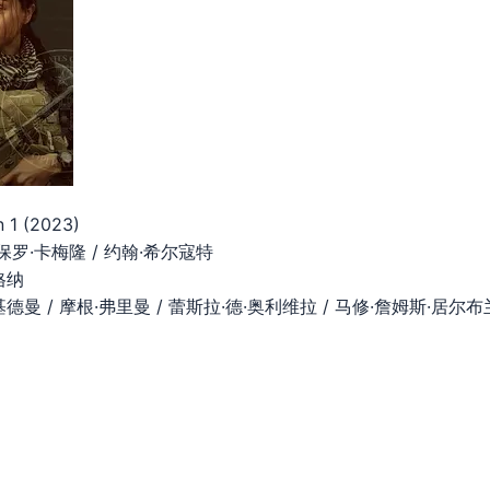
1 (2023)
/ 保罗·卡梅隆 / 约翰·希尔寇特
格纳
基德曼 / 摩根·弗里曼 / 蕾斯拉·德·奥利维拉 / 马修·詹姆斯·居尔布兰松