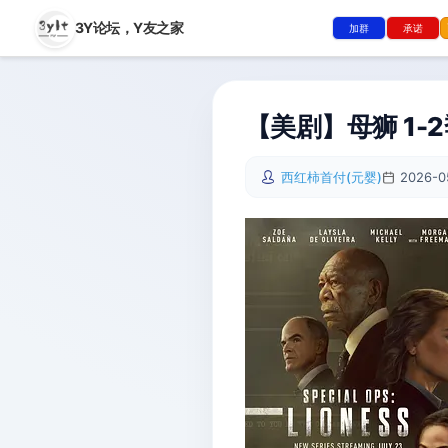
3Y论坛，
Y友之家
加群
承诺
【美剧】母狮 1-2
西红柿首付(元婴)
2026-0