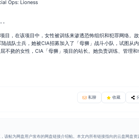
 Ops: Lioness
 ·
目，在该项目中，女性被训练来渗透恐怖组织和犯罪网络。故事讲述C
陆战队士兵，她被CIA招募加入了「母狮」战斗小队，试图从
屈不挠的女性，CIA「母狮」项目的站长。她负责训练、管理和
私聊
收藏
源，该帖为网盘用户发布的网盘链接介绍帖。本文内所有链接指向的云盘网盘资