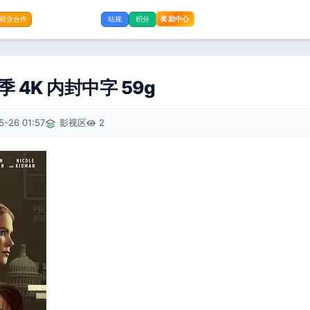
奖励中心
商业合作
站规
积分
季 4K 内封中字 59g
5-26 01:57
影视区
2