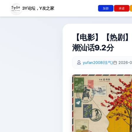
3Y论坛，
Y友之家
加群
承诺
【电影】【热剧】给
潮汕话9.2分
yufan2008(练气)
2026-0