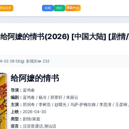
奖励中心
商业合作
站规
积分
阿嬷的情书(2026) [中国大陆] [剧情/
6-02 08:56
影视区
232
给阿嬷的情书
导演：
蓝鸿春
编剧：
蓝鸿春 / 杨冷 / 郑萱轩 / 朱丽云
主演：
郑润奇 / 李树浩 / 赵曙光 / 乌萨·萨梅坎姆 / 李思潼 / 王彦桐 
上映：
2026-04-30
类型：
剧情/家庭
语言：
汉语普通话,潮汕话