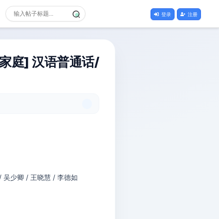
登录
注册
家庭] 汉语普通话/
/ 吴少卿 / 王晓慧 / 李德如