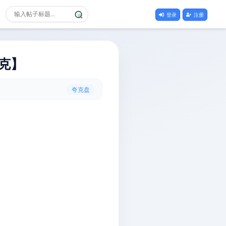
登录
注册
克】
夸克盘