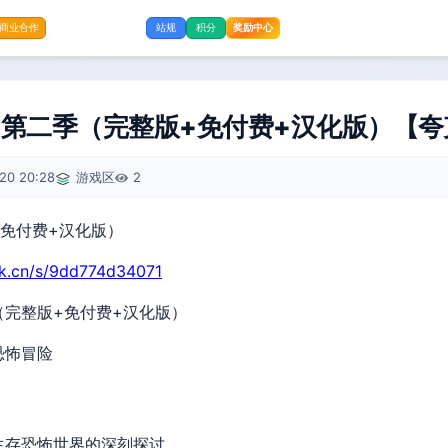
奖励中心
商业合作
站规
积分
第二季（完整版+免付费+汉化版）【夸
20 20:28
游戏区
2
rk.cn/s/9dd774d34071
（完整版+免付费+汉化版）
恐怖冒险
生存恐怖世界的深刻探讨，