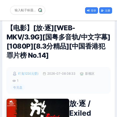
登录
注册
【电影】[放·逐][WEB-
MKV/3.9G][国粤多音轨/中文字幕]
[1080P][8.3分精品][中国香港犯
罪片榜 No.14]
吖鬼123(元婴)
2026-07-08 08:33
影视区
1
夸克盘
放·逐 /
Exiled