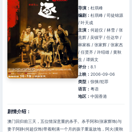
导演：
杜琪峰
编剧：
杜琪峰 / 司徒锦源
/ 叶天成
主演：
何超仪 / 林雪 / 张
兆辉 / 吴镇宇 / 任达华 /
林家栋 / 张家辉 / 张家杰
/ 任贤齐 / 许绍雄 / 黄秋
生 / 谭炳文
评分：
8.1
上映：
2006-09-06
类型：
惊悚/犯罪
语言：
粤语
地区：
中国香港
剧情介绍：
澳门回归前三天，五位情深意重的杀手。杀手阿和(张家辉饰)与
妻子阿静(何超仪饰)带着刚满一个月的孩子重返故地，阿火(黄秋