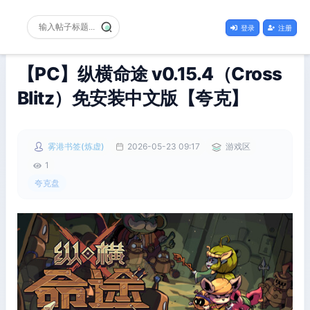
登录
注册
【PC】纵横命途 v0.15.4（Cross
Blitz）免安装中文版【夸克】
雾港书签(炼虚)
2026-05-23 09:17
游戏区
1
夸克盘