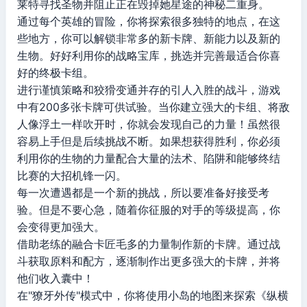
莱特寻找圣物并阻止正在毁掉她星途的神秘二重身。
通过每个英雄的冒险，你将探索很多独特的地点，在这
些地方，你可以解锁非常多的新卡牌、新能力以及新的
生物。好好利用你的战略宝库，挑选并完善最适合你喜
好的终极卡组。
进行谨慎策略和狡猾变通并存的引人入胜的战斗，游戏
中有200多张卡牌可供试验。当你建立强大的卡组、将敌
人像浮土一样吹开时，你就会发现自己的力量！虽然很
容易上手但是后续挑战不断。如果想获得胜利，你必须
利用你的生物的力量配合大量的法术、陷阱和能够终结
比赛的大招机锋一闪。
每一次遭遇都是一个新的挑战，所以要准备好接受考
验。但是不要心急，随着你征服的对手的等级提高，你
会变得更加强大。
借助老练的融合卡匠毛多的力量制作新的卡牌。通过战
斗获取原料和配方，逐渐制作出更多强大的卡牌，并将
他们收入囊中！
在"獠牙外传"模式中，你将使用小岛的地图来探索《纵横