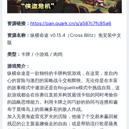
资源链接：
https://pan.quark.cn/s/a587c7fc85a6
资源名称：
纵横命途 v0.15.4（Cross Blitz）免安装中文
版
类型：
卡牌 / 小游戏 / 肉鸽
游戏简介：
纵横命途是一款独特的卡牌构筑游戏，在这里，发自内
心的冒险与激烈的策略战斗交相辉映。无论你是在丰富
的故事模式中遨游还是在Roguelite模式中挑战自我，这
款游戏都会在你勇往直前并构筑最强卡组的同时考验你
的战略思维能力。利用卡牌之间巧妙的协同与连携和遍
布于晨锋岛上的斑斓多彩的敌人作战。
加入无畏海盗雷克罗夫的历险，他做了个交易来赢回被
残忍的公主茵嘉娜偷走的自由；或是帮助流行歌星薇奥