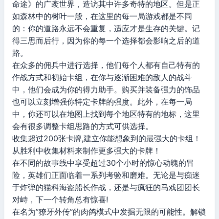
命途》的广袤世界，造访其中许多奇特的地区。但是正
如森林中的树叶一般，在这里的每一局游戏都是不同
的：你的道路永远不会重复，适应才是生存的关键。记
得三思而后行，因为你的每一个选择都会影响之后的道
路。
在众多的佣兵中进行选择，他们每个人都有自己特有的
作战方式和初始卡组，在你与逐渐困难的敌人的战斗
中，他们会成为你的得力助手。购买并装备强力的饰品
也可以立刻增强你特定卡牌的强度。此外，在每一局
中，你还可以在地图上找到每个地区特有的地标，这里
会有很多调整卡组思路的方式可供选择。
收集超过200张卡牌,建立你能想象到的最强大的卡组！
从胜利中收集材料来制作更多强大的卡牌！
在不同的故事线中享受超过30个小时的惊心动魄的冒
险，英雄们正面临着一系列考验和磨难。无论是与痴迷
于炸弹的猫科海盗船长作战，还是与疯狂的马戏团团长
对峙，下一个转角总有惊喜!
在名为”獠牙外传”的肉鸽模式中发掘无限的可能性。解锁