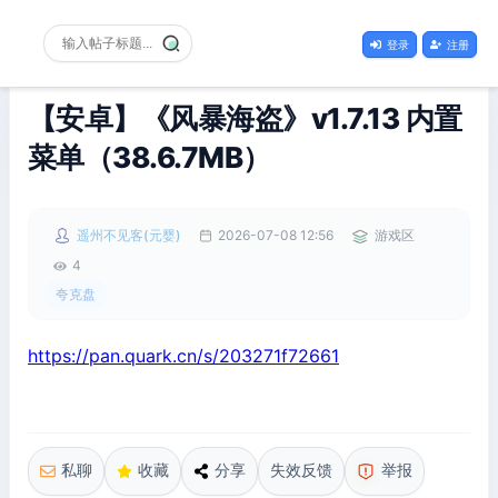
登录
注册
【安卓】《风暴海盗》v1.7.13 内置
菜单（38.6.7MB）
遥州不见客(元婴)
2026-07-08 12:56
游戏区
4
夸克盘
https://pan.quark.cn/s/203271f72661
私聊
收藏
分享
失效反馈
举报