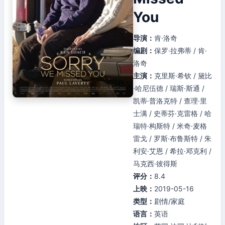
You
导演：
肯·洛奇
编剧：
保罗·拉弗蒂 / 肯·
洛奇
主演：
克里斯·希钦 / 黛比
·哈尼伍德 / 瑞斯·斯通 /
凯蒂·普洛克特 / 查理·里
士满 / 史蒂芬·克雷格 / 哈
瑞特·构斯特 / 米奇·麦格
雷戈 / 罗斯·布鲁斯特 / 朱
利安·艾恩 / 希拉·邓克利 /
马克西·彼得斯
评分：
8.4
上映：
2019-05-16
类型：
剧情/家庭
语言：
英语