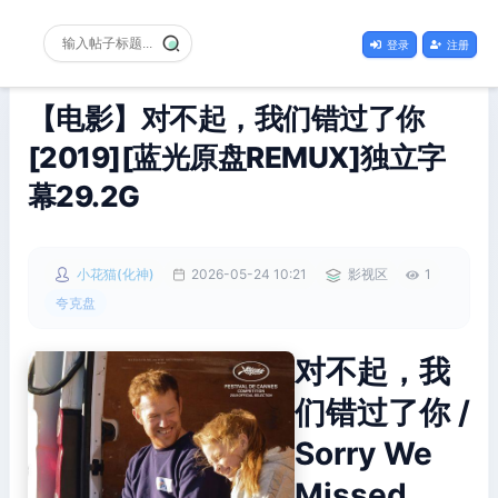
登录
注册
【电影】对不起，我们错过了你
[2019][蓝光原盘REMUX]独立字
幕29.2G
小花猫(化神)
2026-05-24 10:21
影视区
1
夸克盘
对不起，我
们错过了你 /
Sorry We
Missed