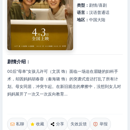
类型：
剧情/喜剧
语言：
汉语普通话
地区：
中国大陆
剧情介绍：
00后“母单”女孩儿许可（文淇 饰）面临一场迫在眉睫的妇科手
术，却因妈妈胡春蓉（秦海璐 饰）的突袭式造访打乱了所有计
划。母女同居，冲突乍起。在新旧观念的摩擦中，没想到女儿对
妈妈展开了一次又一次反向教育...
私聊
收藏
分享
失效反馈
举报