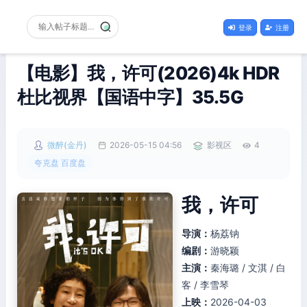
登录
注册
【电影】我，许可(2026)4k HDR
杜比视界【国语中字】35.5G
微醉(金丹)
2026-05-15 04:56
影视区
4
夸克盘 百度盘
我，许可
导演：
杨荔钠
编剧：
游晓颖
主演：
秦海璐 / 文淇 / 白
客 / 李雪琴
上映：
2026-04-03