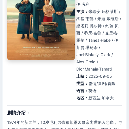
伊·考利
主演：
米瑞安·玛格莱斯 /
杰基·韦佛 / 朱迪·戴维斯 /
娜塔莉·博尔特 / 约翰·贝
西 / 乔尼·布鲁 / 克里格·
霍尔 / Tanea·Heke / 伊
莱贾·塔马蒂 /
Joel·Blakely-Clark /
Alex·Greig /
Dior·Manaia·Tamati
上映：
2025-09-05
类型：
剧情/喜剧/冒险
语言：
英语
地区：
新西兰,加拿大
剧情介绍：
1974年的新西兰，10岁毛利男孩布莱恩因母亲离世陷入悲痛，与