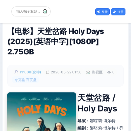
登录
注册
【电影】天堂岔路 Holy Days
(2025)[英语中字][1080P]
2.75GB
hh008(化神)
2026-05-22 01:56
影视区
0
夸克盘 百度盘
天堂岔路 /
Holy Days
导演：
娜塔莉·博尔特
编剧：
娜塔莉·博尔特 / 乔