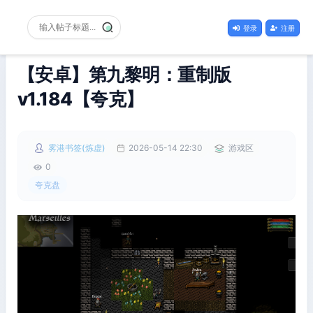
登录
注册
【安卓】第九黎明：重制版
v1.184【夸克】
雾港书签(炼虚)
2026-05-14 22:30
游戏区
0
夸克盘