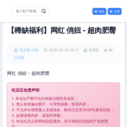
登录
注册
【稀缺福利】网红 俏妞 - 超肉肥臀
晚棠雾(元婴)
2026-05-24 05:17
吃瓜区
86
百度盘
网红 俏妞 - 超肉肥臀
吃瓜区免责声明
1. 本论坛严禁讨论任何政治类吃瓜信息；
2. 禁止发布漏点图片、引导性链接、造谣内容；
3. 不允许出现明显人名或地名，除非已证实为100%真实信息；
4. 如遇违规内容，请及时举报；
5. 本论坛无义务辨别信息真伪，亦不承担任何由此产生的责
任。