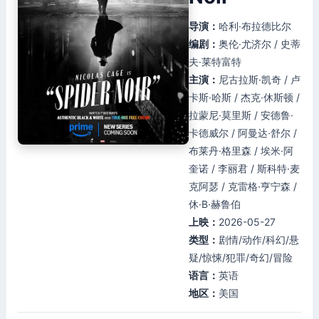
导演：
哈利·布拉德比尔
编剧：
奥伦·尤济尔 / 史蒂
夫·莱特富特
主演：
尼古拉斯·凯奇 / 卢
卡斯·哈斯 / 杰克·休斯顿 /
拉蒙尼·莫里斯 / 安德鲁·
卡德威尔 / 阿曼达·舒尔 /
布莱丹·格里森 / 埃米·阿
奎诺 / 李丽君 / 斯科特·麦
克阿瑟 / 克雷格·亨宁森 /
休·B·赫鲁伯
上映：
2026-05-27
类型：
剧情/动作/科幻/悬
疑/惊悚/犯罪/奇幻/冒险
语言：
英语
地区：
美国