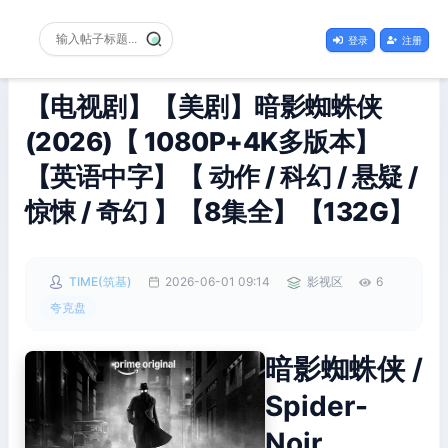
登录
注册
【电视剧】【美剧】暗影蜘蛛侠
(2026)【 1080P+4K多版本】
【英语中字】【 动作 / 科幻 / 悬疑 /
惊悚 / 奇幻 】【8集全】【132G】
TIME(筑基)
2026-06-01 09:14
影视区
6
夸克盘
暗影蜘蛛侠 /
Spider-
Noir