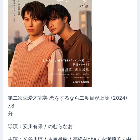
第二次恋爱才完美 恋をするなら二度目が上等 (2024)
7.8
分
导演：安川有果 / のむらなお
主演：长谷川慎 / 古屋吕敏 / 高松Aloha / 永濑莉子 / 中