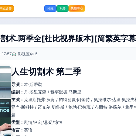
奖励中心
商业合作
站规
积分
.两季全[杜比视界版本][简繁英字幕]4K 
 17:57
影视区
5
人生切割术 第二季
导演：
本·斯蒂勒
编剧：
丹·埃里克森 / 穆罕默德·马斯里
主演：
克里斯托弗·沃肯 / 帕特丽夏·阿奎特 / 奥拉维尔·达里·奥拉夫松 
亚当·斯科特 / 迈克尔·切鲁斯 / 鲍勃·巴拉班 / 布丽特·洛薇尔 / 梅里特
曼
类型：
剧情/科幻/悬疑/惊悚
语言：
英语