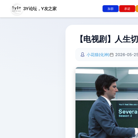
3Y论坛，
Y友之家
加群
承诺
【电视剧】人生切割术
小花猫(化神)
2026-05-25