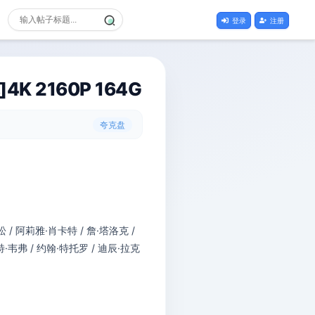
登录
注册
2160P 164G
夸克盘
/ 阿莉雅·肖卡特 / 詹·塔洛克 /
·韦弗 / 约翰·特托罗 / 迪辰·拉克