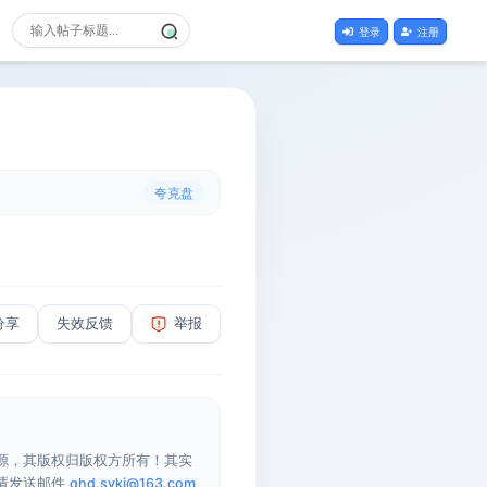
登录
注册
夸克盘
分享
失效反馈
举报
源，其版权归版权方所有！其实
请发送邮件
qhd.sykj@163.com