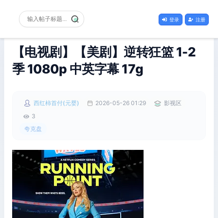
登录
注册
【电视剧】【美剧】逆转狂篮 1-2
季 1080p 中英字幕 17g
西红柿首付(元婴)
2026-05-26 01:29
影视区
3
夸克盘