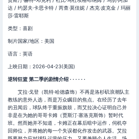
贾斯汀·赫特-邓克利 / 杜比·马杜埃格布纳姆 / 乌切·阿加
达 / 约瑟夫·卡思卡特 / 芮查·莫佳妮 / 杰克·皮克金 / 玛丽
莎·雷耶斯
类型：喜剧
制片国家/地区：美国
语言：英语
上映日期：2026-04-23(美国)
逆转狂篮 第二季的剧情介绍 · · · · · ·
艾拉·戈登（凯特·哈德森饰）不再是洛杉矶浪潮队主
教练的意外人选，而是万众瞩目的焦点。在经历了去年
的丑闻后，球队终于重振旗鼓，而艾拉决心证明自己并
非是在为她的哥哥卡姆（贾斯汀·塞洛克斯饰）暂时代
班。然而她并不知道，卡姆正在幕后暗中运作，伺机夺
回帅位，并将她的每一个失误都化作攻击的武器。艾拉
既要努力应对球队运营的压力，又要兼顾个人生活，场