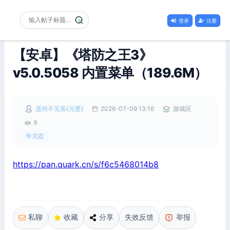
登录
注册
【安卓】《塔防之王3》
v5.0.5058 内置菜单（189.6M）
遥州不见客(元婴)
2026-07-09 13:16
游戏区
9
夸克盘
https://pan.quark.cn/s/f6c5468014b8
私聊
收藏
分享
失效反馈
举报