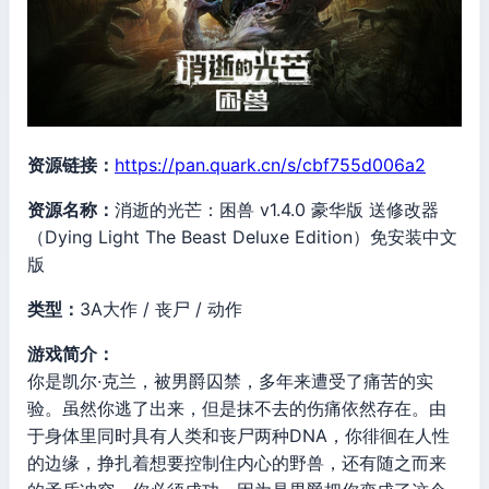
资源链接：
https://pan.quark.cn/s/cbf755d006a2
资源名称：
消逝的光芒：困兽 v1.4.0 豪华版 送修改器
（Dying Light The Beast Deluxe Edition）免安装中文
版
类型：
3A大作 / 丧尸 / 动作
游戏简介：
你是凯尔·克兰，被男爵囚禁，多年来遭受了痛苦的实
验。虽然你逃了出来，但是抹不去的伤痛依然存在。由
于身体里同时具有人类和丧尸两种DNA，你徘徊在人性
的边缘，挣扎着想要控制住内心的野兽，还有随之而来