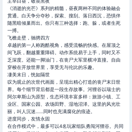
主宰白昼，敬畏黑夜
《消逝的光芒》系列的精髓，昼夜两种不同的体验融会
贯通。白天争分夺秒，探索、搜刮。落日西沉，恐惧伴
随黑暗倾巢而出。你只有三种选择：跑、躲，或者生死
一搏。
飞檐走壁，驰骋四方
卓越的第一人称跑酷视角，感受流畅的快感。在屋顶之
间飞跃，翻越重重障碍。动作系统易于上手，同时又不
乏深度。还能一脚油门，在丧尸大军里横冲直撞。自由
穿梭在开放世界里，享受无与伦比的乐趣。
凄美末日，恍如隔世
叹为观止的次世代画面，呈现出精心打造的丧尸末日世
界。每个细节背后都是一段生存故事。河狸谷以瑞士的
阿尔卑斯山为原型，生态环境丰富多样：旅游小镇、工
业区、国家公园、农场田野、湿地沼泽。这里的风光壮
丽，叫人沉迷……同时也充满腐化的痕迹。
进度同步，友情永固
在合作模式中，最多可以4名玩家组队勇闯河狸谷。共同