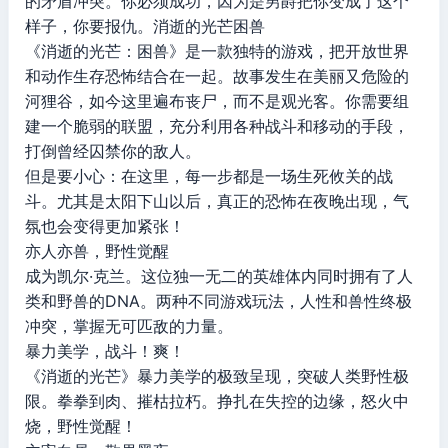
的矛盾冲突。你必须成功，因为是男爵把你变成了这个
样子，你要报仇。消逝的光芒困兽
《消逝的光芒：困兽》是一款独特的游戏，把开放世界
和动作生存恐怖结合在一起。故事发生在美丽又危险的
河狸谷，如今这里遍布丧尸，而不是观光客。你需要组
建一个脆弱的联盟，充分利用各种战斗和移动的手段，
打倒曾经囚禁你的敌人。
但是要小心：在这里，每一步都是一场生死攸关的战
斗。尤其是太阳下山以后，真正的恐怖在夜晚出现，气
氛也会变得更加紧张！
亦人亦兽，野性觉醒
成为凯尔·克兰。这位独一无二的英雄体内同时拥有了人
类和野兽的DNA。两种不同游戏玩法，人性和兽性终极
冲突，掌握无可匹敌的力量。
暴力美学，战斗！爽！
《消逝的光芒》暴力美学的极致呈现，突破人类野性极
限。拳拳到肉、摧枯拉朽。挣扎在失控的边缘，怒火中
烧，野性觉醒！