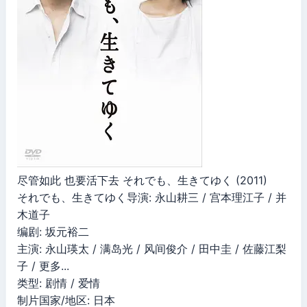
尽管如此 也要活下去 それでも、生きてゆく (2011)
それでも、生きてゆく导演: 永山耕三 / 宫本理江子 / 并
木道子
编剧: 坂元裕二
主演: 永山瑛太 / 满岛光 / 风间俊介 / 田中圭 / 佐藤江梨
子 / 更多...
类型: 剧情 / 爱情
制片国家/地区: 日本