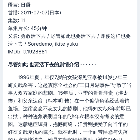
语言: 日语
首播: 2011-07-07(日本)
集数: 11
单集片长: 45分钟
又名: 勇敢活下去 / 尽管如此也要活下去 / 即便这样也要
活下去 / Soredemo, ikite yuku
IMDb: tt1928881
尽管如此 也要活下去的剧情介绍 · · · · · ·
1996年夏，年仅7岁的女孩深见亚季被14岁少年三
崎文哉杀害，这起震惊全社会的“三日月湖事件”导致了当
事人双方家庭的悲剧。15年后，亚季的哥哥洋贵（瑛太
饰）和父亲达彦（柄本明 饰）在一个偏僻角落经营着钓
鱼场。达彦念念不忘女儿的惨剧，他得知文哉8年前即已
出狱，种种迹象表明当年的“少年A”根本没有悔改的意
图。达彦绝症缠身，抱憾而终，洋贵则接受了向当年的
好友文哉复仇的嘱托。就在此时，一个面带惶恐与失落
的女孩造访洋贵，她是文哉的妹妹双叶（満島ひかり