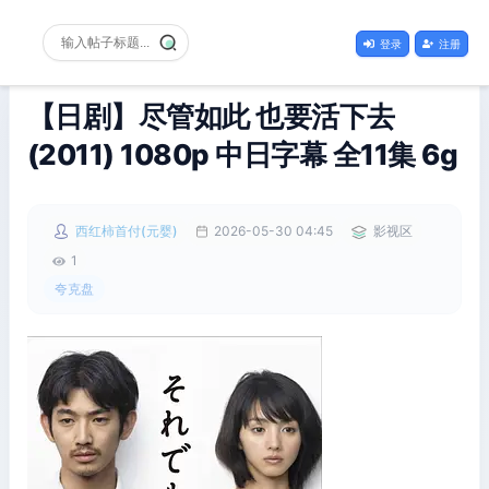
登录
注册
【日剧】尽管如此 也要活下去
(2011) 1080p 中日字幕 全11集 6g
西红柿首付(元婴)
2026-05-30 04:45
影视区
1
夸克盘