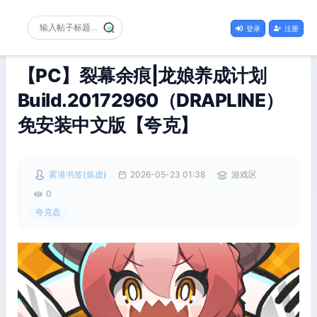
登录
注册
【PC】裂幕余痕|龙娘养成计划
Build.20172960（DRAPLINE）
免安装中文版【夸克】
雾港书签(炼虚)
2026-05-23 01:38
游戏区
0
夸克盘