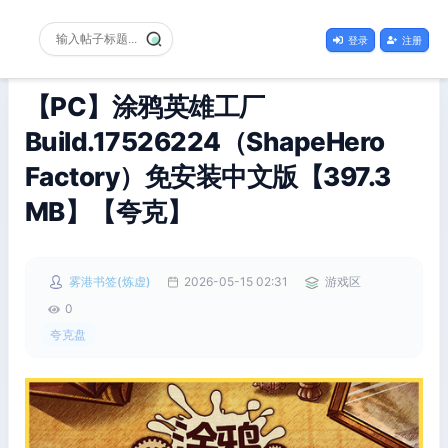
登录
注册
【PC】涂鸦英雄工厂
Build.17526224（ShapeHero
Factory）免安装中文版【397.3
MB】【夸克】
雾港书签(炼虚)
2026-05-15 02:31
游戏区
0
夸克盘