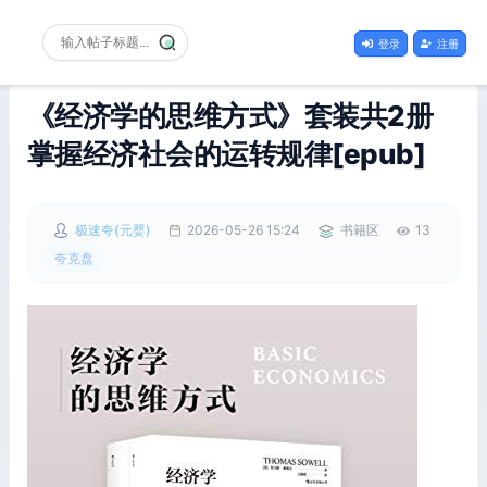
登录
注册
《经济学的思维方式》套装共2册
掌握经济社会的运转规律[epub]
极速夸(元婴)
2026-05-26 15:24
书籍区
13
夸克盘