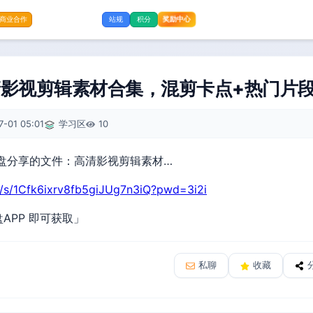
奖励中心
商业合作
站规
积分
影视剪辑素材合集，混剪卡点+热门片段（
7-01 05:01
学习区
10
盘分享的文件：高清影视剪辑素材…
m/s/1Cfk6ixrv8fb5giJUg7n3iQ?pwd=3i2i
APP 即可获取」
私聊
收藏