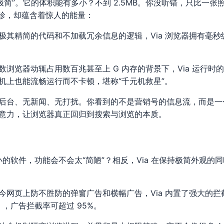
“极简”。它的体积能有多小？不到 2.5MB。你没听错，只比一
珍，却蕴含着惊人的能量：
极其精简的代码和不加载冗余信息的逻辑，Via 浏览器拥有毫
数浏览器动辄占用数百兆甚至上 G 内存的背景下，Via 运行时
机上也能流畅运行而不卡顿，堪称“千元机救星”。
后台、无新闻、无打扰。你看到的不是营销号的信息流，而是一
意力，让浏览器真正回归到搜索与浏览的本质。
的软件，功能会不会太“简陋”？相反，Via 在保持极简外观的
今网页上防不胜防的弹窗广告和横幅广告，Via 内置了强大的
lus），广告拦截率可超过 95%。