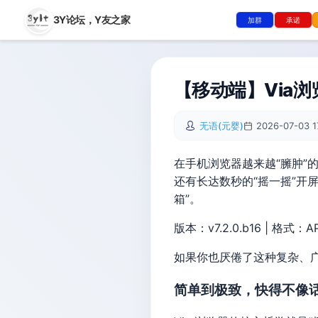
3Y论坛，
Y友之家
加群
承诺
【移动端】Via浏
无语(元婴)
2026-07-03 1
在手机浏览器越来越“臃肿
还有长达数秒的“摇一摇”开
箱”。
版本：v7.2.0.b16 | 格式：A
如果你也厌倦了这种复杂、广
简单到极致，快得不像