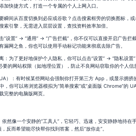
添加快捷方式，打造一个专属的个人上网入口。
要瞬间从百度切换到必应或谷歌？点击搜索框旁的切换图标，或
搜索引擎，无需进入层层设置，查找资料效率加倍。
设置” → “通用” → “广告拦截”，你不仅可以直接开启广告拦截并订
有漏网之鱼，你也可以使用手动标记功能来彻底去除广告。
：为了更好地保护个人隐私，你可以点击“设置” → “隐私设置
不必要的网站权限（如地理位置），防止不良网站窃取你的个人信
A）：有时候某些网站会强制你打开第三方 App，或显示拥挤的
识”中，你可以将浏览器模拟为“简单搜索”或“桌面版 Chrome”的
载完整的电脑版网页。
器，依然像一个安静的“工具人”，它轻巧、迅速，安安静静地待在手
，反而希望能尽快帮你找到答案，然后“放你走”。