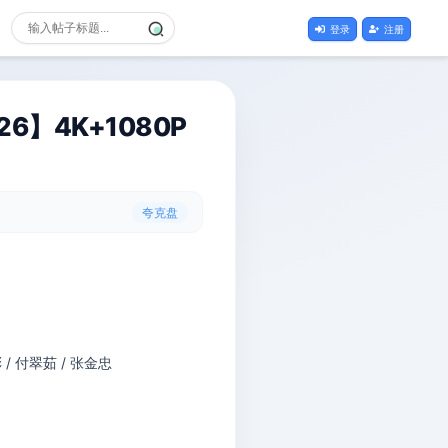
登录
注册
】4K+1080P
夸克盘
彤 / 付翠茹 / 张金忠