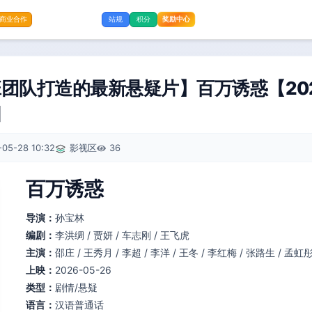
奖励中心
商业合作
站规
积分
团队打造的最新悬疑片】百万诱惑【2026
]
-05-28 10:32
影视区
36
百万诱惑
导演：
孙宝林
编剧：
李洪绸 / 贾妍 / 车志刚 / 王飞虎
主演：
邵庄 / 王秀月 / 李超 / 李洋 / 王冬 / 李红梅 / 张路生 / 孟虹
上映：
2026-05-26
类型：
剧情/悬疑
语言：
汉语普通话