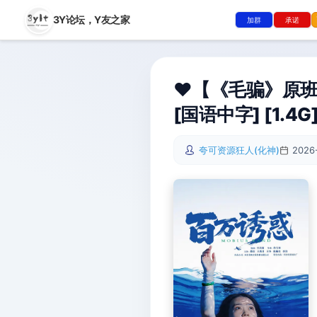
3Y论坛，
Y友之家
加群
承诺
❤️【《毛骗》原班
[国语中字] [1.4G
夸可资源狂人(化神)
2026