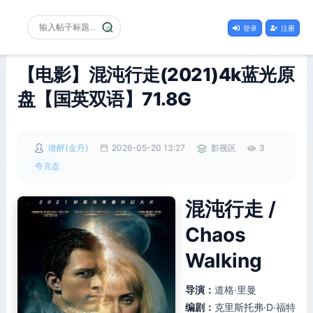
登录
注册
【电影】混沌行走(2021)4k蓝光原
盘【国英双语】71.8G
微醉(金丹)
2026-05-20 13:27
影视区
3
夸克盘
混沌行走 /
Chaos
Walking
导演：
道格·里曼
编剧：
克里斯托弗·D·福特