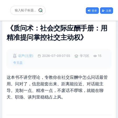
登录
注册
《质问术：社会交际应酬手册：用
精准提问掌控社交主动权》
葫芦(元婴)
2026-07-09 07:55
学习区
15
夸克盘
这本书不讲空理论，专教你在社交应酬中怎么问话最管
用。问对了，信息能套出来、距离能拉近、对话能主
导。克制一点、精准一点，不废话不啰嗦，就能在聊
天、职场、谈判里稳稳占上风。