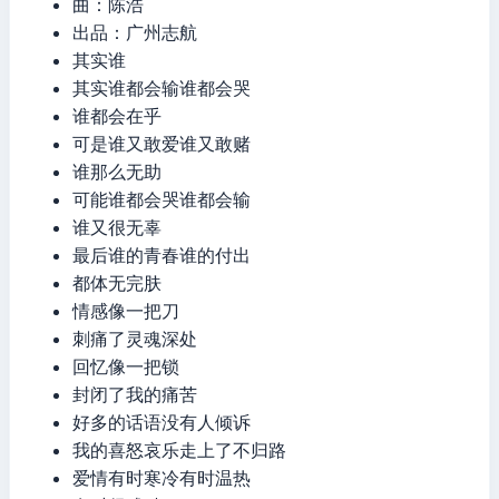
曲：陈浩
出品：广州志航
其实谁
其实谁都会输谁都会哭
谁都会在乎
可是谁又敢爱谁又敢赌
谁那么无助
可能谁都会哭谁都会输
谁又很无辜
最后谁的青春谁的付出
都体无完肤
情感像一把刀
刺痛了灵魂深处
回忆像一把锁
封闭了我的痛苦
好多的话语没有人倾诉
我的喜怒哀乐走上了不归路
爱情有时寒冷有时温热