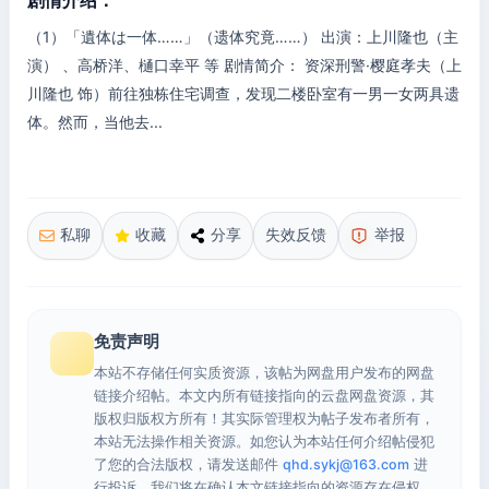
剧情介绍：
（1）「遺体は一体……」（遗体究竟……） 出演：上川隆也（主
演） 、高桥洋、樋口幸平 等 剧情简介： 资深刑警·樱庭孝夫（上
川隆也 饰）前往独栋住宅调查，发现二楼卧室有一男一女两具遗
体。然而，当他去...
私聊
收藏
分享
失效反馈
举报
免责声明
本站不存储任何实质资源，该帖为网盘用户发布的网盘
链接介绍帖。本文内所有链接指向的云盘网盘资源，其
版权归版权方所有！其实际管理权为帖子发布者所有，
本站无法操作相关资源。如您认为本站任何介绍帖侵犯
了您的合法版权，请发送邮件
qhd.sykj@163.com
进
行投诉，我们将在确认本文链接指向的资源存在侵权