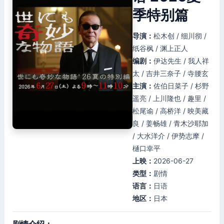
季特别篇
导演：
松木创 / 细川彻 /
纸谷枫 / 渊上正人
编剧：
伊达先生 / 我人祥
太 / 吉井三奈子 / 寺腰玄
主演：
佐伯日菜子 / 杉野
遥亮 / 上川隆也 / 趣里 /
松尾谕 / 高桥洋 / 映美藏
良 / 姜畅雄 / 青木沙耶加
/ 大水洋介 / 伊势志摩 /
樋口幸平
上映：
2026-06-27
类型：
剧情
语言：
日语
地区：
日本