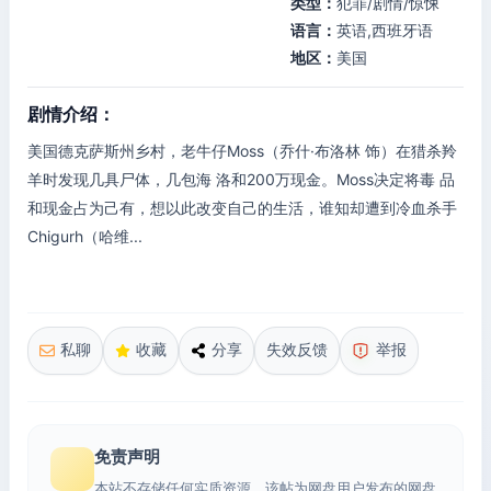
类型：
犯罪/剧情/惊悚
语言：
英语,西班牙语
地区：
美国
剧情介绍：
美国德克萨斯州乡村，老牛仔Moss（乔什·布洛林 饰）在猎杀羚
羊时发现几具尸体，几包海 洛和200万现金。Moss决定将毒 品
和现金占为己有，想以此改变自己的生活，谁知却遭到冷血杀手
Chigurh（哈维...
私聊
收藏
分享
失效反馈
举报
免责声明
本站不存储任何实质资源，该帖为网盘用户发布的网盘