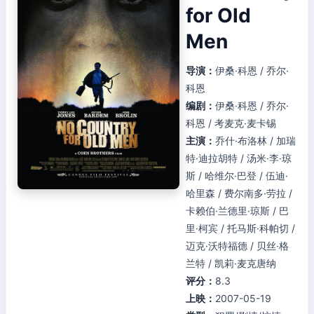
for Old
Men
导演：
伊桑·科恩 / 乔尔·
科恩
编剧：
伊桑·科恩 / 乔尔·
科恩 / 考麦克·麦卡锡
主演：
乔什·布洛林 / 加瑞
特·迪拉胡特 / 汤米·李·琼
斯 / 哈维尔·巴登 / 伍迪·
哈里森 / 费尔南多·劳拉 /
卡赖伯·兰德里·琼斯 / 巴
里·柯宾 / 托马斯·科帕切 /
迈克·沃特福德 / 贝丝·格
兰特 / 凯莉·麦克唐纳
评分：
8.3
上映：
2007-05-19