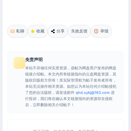
私聊
收藏
分享
失效反馈
举报
免责声明
本站不存储任何实质资源，该帖为网盘用户发布的网盘
链接介绍帖。本文内所有链接指向的云盘网盘资源，其
版权归版权方所有！其实际管理权为帖子发布者所有，
本站无法操作相关资源。如您认为本站任何介绍帖侵犯
了您的合法版权，请发送邮件
qhd.sykj@163.com
进
行投诉，我们将在确认本文链接指向的资源存在侵权
后，立即删除相关介绍帖子！