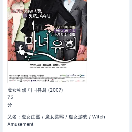
魔女幼熙 마녀유희 (2007)
7.3
分
又名：魔女由熙 / 魔女柔熙 / 魔女游戏 / Witch
Amusement