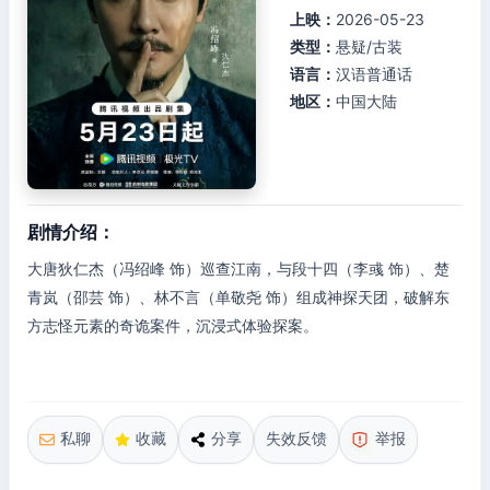
上映：
2026-05-23
类型：
悬疑/古装
语言：
汉语普通话
地区：
中国大陆
剧情介绍：
大唐狄仁杰（冯绍峰 饰）巡查江南，与段十四（李彧 饰）、楚
青岚（邵芸 饰）、林不言（单敬尧 饰）组成神探天团，破解东
方志怪元素的奇诡案件，沉浸式体验探案。
私聊
收藏
分享
失效反馈
举报