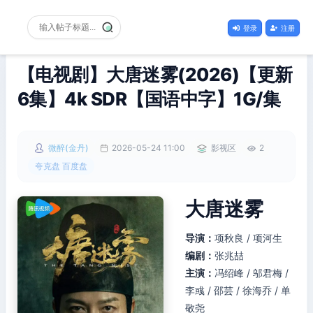
登录
注册
【电视剧】大唐迷雾(2026)【更新
6集】4k SDR【国语中字】1G/集
微醉(金丹)
2026-05-24 11:00
影视区
2
夸克盘 百度盘
大唐迷雾
导演：
项秋良 / 项河生
编剧：
张兆喆
主演：
冯绍峰 / 邬君梅 /
李彧 / 邵芸 / 徐海乔 / 单
敬尧