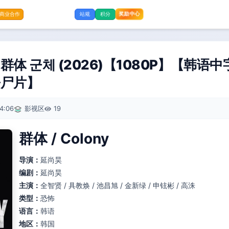
奖励中心
商业合作
站规
积分
体 군체 (2026)【1080P】【韩语
丧尸片】
4:06
影视区
19
群体 / Colony
导演：
延尚昊
编剧：
延尚昊
主演：
全智贤 / 具教焕 / 池昌旭 / 金新绿 / 申铉彬 / 高洙
类型：
恐怖
语言：
韩语
地区：
韩国