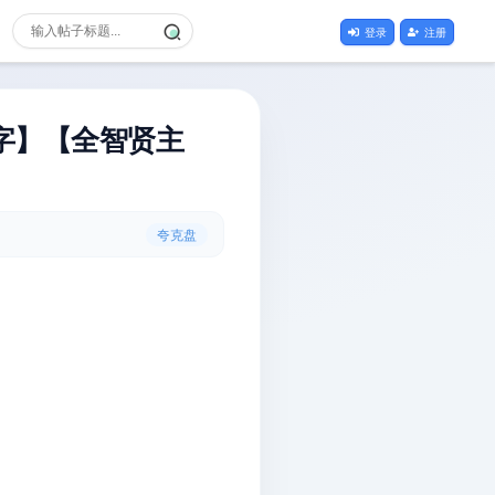
登录
注册
中字】【全智贤主
夸克盘