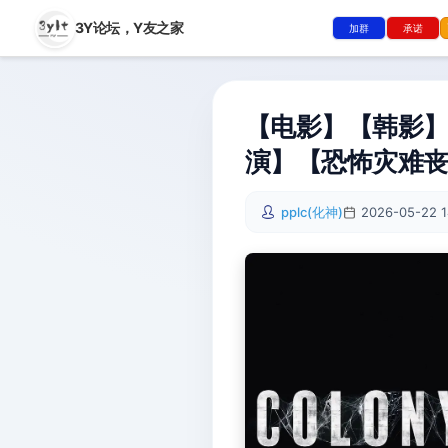
3Y论坛，
Y友之家
加群
承诺
【电影】【韩影】群
演】【恐怖灾难
pplc(化神)
2026-05-22 1