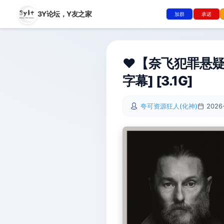
3Y论坛，
Y友之家
加群
承诺
❤️【奈飞犯罪悬疑片
字幕] [3.1G]
夸可资源狂人(化神)
2026-