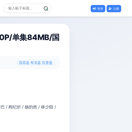
登录
注册
80P/单集84MB/国
迅雷盘 夸克盘 百度盘
冷巴 / 阎纪圻 / 杨韵然 / 林少阳 /