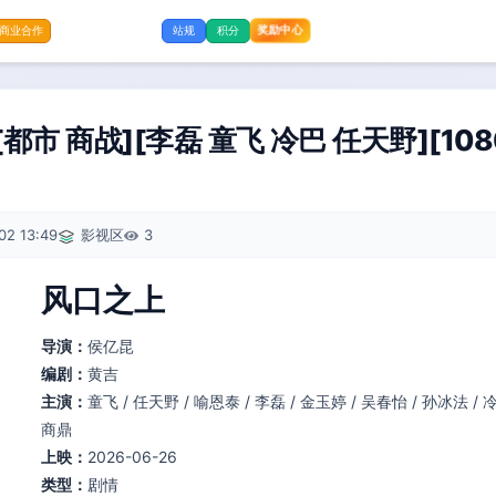
奖励中心
商业合作
站规
积分
[都市 商战][李磊 童飞 冷巴 任天野][10
02 13:49
影视区
3
风口之上
导演：
侯亿昆
编剧：
黄吉
主演：
童飞 / 任天野 / 喻恩泰 / 李磊 / 金玉婷 / 吴春怡 / 孙冰法 / 
商鼎
上映：
2026-06-26
类型：
剧情