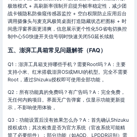
极致模式 + 高刷新率强制开启提升帧率稳定性，减少团
战卡顿隐私防偷窥传感器监控 + 空白权限防止应用后台
调用摄像头与麦克风极简桌面打造隐藏状态栏图标 + 时
间悬浮窗界面更清爽，信息展示更个性化5G省电切换控
制中心5G快捷开关信号弱时快速关闭5G延长续航
五、澎湃工具箱常见问题解答（FAQ）
Q1：澎湃工具箱支持哪些手机？需要Root吗？A：主要
支持小米、红米搭载澎湃OS或MIUI的机型。完全不需要
Root，通过Shizuku授权即可使用全部功能 。
Q2：所有功能真的免费吗？有广告吗？A：完全免费，
无任何内购项目。界面无广告弹窗，仅显示功能更新提
示，不影响使用体验 。
Q3：功能设置后没有效果怎么办？A：首先确认Shizuku
授权成功；其次检查是否为官方系统（官改系统可能精
简了必要组件）；部分功能（如AOD、LPDDR识别）需