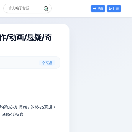
登录
注册
作/动画/悬疑/奇
夸克盘
 约翰尼·扬·博施 / 罗格·杰克逊 /
/ 马修·沃特森