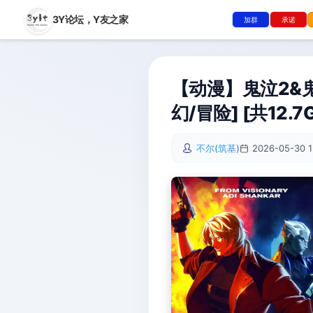
3Y论坛，
Y友之家
加群
承诺
【动漫】鬼泣2&鬼
幻/冒险] [共12.7
不尔(筑基)
2026-05-30 1