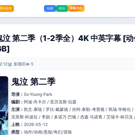
奖励中心
商业合作
站规
积分
泣 第二季（1-2季全）4K 中英字幕 [动
GB]
2:12
影视区
5
鬼泣 第二季
导演：
So·Young·Park
编剧：
阿迪·尚卡尔 / 亚历克斯·拉森
主演：
凯文·康瑞 / 罗比·戴蒙德 / 丝柯·泰勒-考普顿 / 凯瑞·华格伦 /
克里斯·科波拉 / 李勋 / 多诺万·巴顿 / 杰森·马诺查 / 艾瑞卡·林贝克 
上映：
2026-05-12
类型：
动作/动画/悬疑/奇幻/冒险