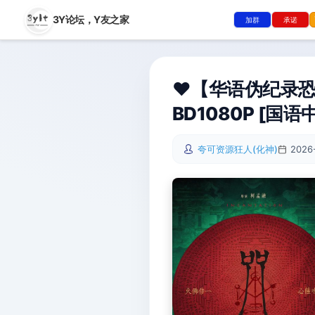
3Y论坛，
Y友之家
加群
承诺
❤️【华语伪纪录恐
BD1080P [国语中
夸可资源狂人(化神)
2026