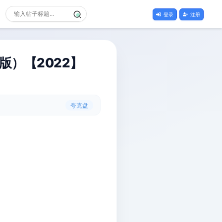
登录
注册
飞版）【2022】
夸克盘