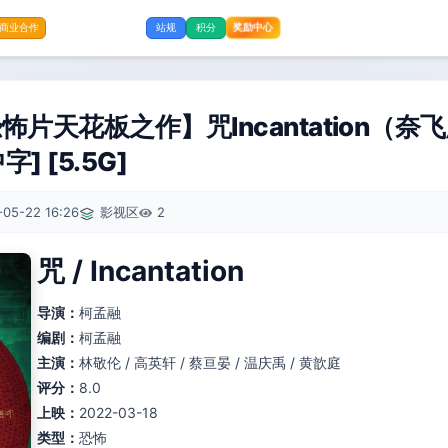
商业合作
站规
积分
奖励中心
怖片天花板之作】咒Incantation（奈
字] [5.5G]
-05-22 16:26
影视区
2
咒 / Incantation
导演：
柯孟融
编剧：
柯孟融
主演：
林敬伦 / 高英轩 / 蔡亘晏 / 温庆禹 / 黄歆庭
评分：
8.0
上映：
2022-03-18
类型：
恐怖