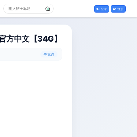
登录
注册
A）官方中文【34G】
夸克盘