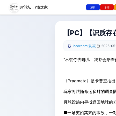
3Y论坛，
Y友之家
加群
承诺
【PC】【识质存在】
iccdream(筑基)
2026-05
“不管你去哪儿，我都会陪着
《Pragmata》是卡普空
玩家将跟随命运多舛的调查队
月球设施内寻找返回地球的
■一场突如其来的事故，一