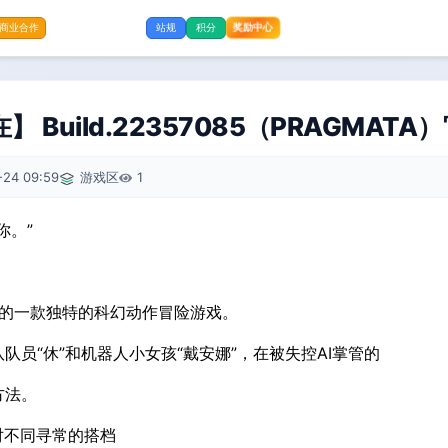
奖励中心
商业合作
站规
积分
 Build.22357085（PRAGMAT
-24 09:59
游戏区
1
你。”
推出的一款独特的科幻动作冒险游戏。
队员“休”和机器人小女孩“戴安娜”，在被失控AI掌管的
方法。
对不同寻常的搭档