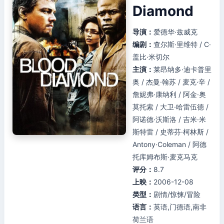
Diamond
导演：
爱德华·兹威克
编剧：
查尔斯·里维特 / C·
盖比·米切尔
主演：
莱昂纳多·迪卡普里
奥 / 杰曼·翰苏 / 麦克·辛 /
詹妮弗·康纳利 / 阿金·奥
莫托索 / 大卫·哈雷伍德 /
阿诺德·沃斯洛 / 吉米·米
斯特雷 / 史蒂芬·柯林斯 /
Antony·Coleman / 阿德
托库姆布斯·麦克马克
评分：
8.7
上映：
2006-12-08
类型：
剧情/惊悚/冒险
语言：
英语,门德语,南非
荷兰语