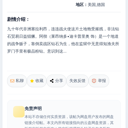
地区：
美国,德国
剧情介绍：
九十年代非洲塞拉利昂，连连战火使这片土地饱受摧残，非法钻
石贸易日益猖獗。阿彻（莱昂纳多•迪卡普里奥 饰）是一个地道
的战争贩子，靠倒卖战区钻石为生，他在监狱中无意得知渔夫所
罗门手里有极品粉钻。意识到这...
私聊
收藏
分享
失效反馈
举报
免责声明
本站不存储任何实质资源，该帖为网盘用户发布的网盘
链接介绍帖。本文内所有链接指向的云盘网盘资源，其