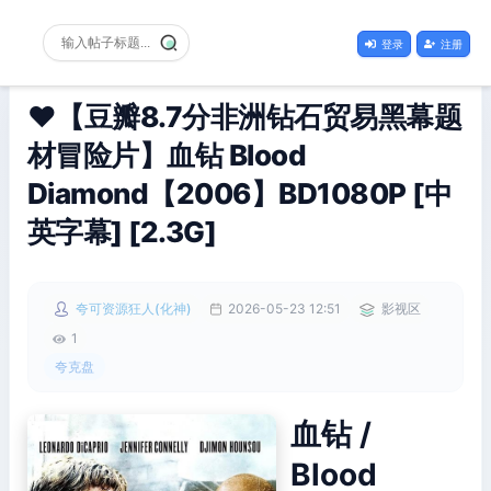
登录
注册
❤️【豆瓣8.7分非洲钻石贸易黑幕题
材冒险片】血钻 Blood
Diamond【2006】BD1080P [中
英字幕] [2.3G]
夸可资源狂人(化神)
2026-05-23 12:51
影视区
1
夸克盘
血钻 /
Blood