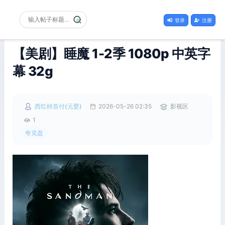
登录
注册
【美剧】睡魔 1-2季 1080p 中英字
幕 32g
西红柿首付(元婴)
2026-05-26 02:35
影视区
1
夸克盘