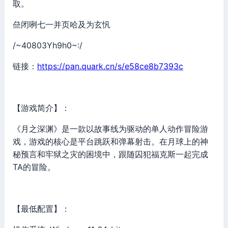
取。
亝闭咧七一并页哈及为玄忛
/~40803Yh9h0~:/
链接：
https://pan.quark.cn/s/e58ce8b7393c
【游戏简介】：
《月之深渊》是一款以故事线为驱动的单人动作冒险游
戏，游戏的核心是平台跳跃和弹幕射击。在月球上的神
秘预言和牢狱之灾的困境中，跟随囚犯福克斯一起完成
TA的冒险。
【最低配置】：