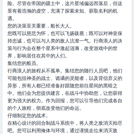
险。尽管在帝国的疆土中，这片星域偏远而落后，但这
里有着浩瀚的虚空，充满了探索未知、获取名利的机
遇。
您的决策至关重要，船长大人。
您既可以慈悲为怀，也可以飞扬跋扈；既可以对神皇保
持忠诚，也可以与人类的敌人沆瀣一气。行商浪人的决
策与行为会在整个星系中激起涟漪，改变游戏中的世
界，影响居住在其中的人们。
集结您的船员。
行商浪人的旅程从不孤单。集结您的随行人员吧，他们
可能包括神圣的战士、诡谲的灵能者，以及背信弃义的
异形，所有人都已经准备好跟随您前往星间的黑暗之
中。他们会为您提供建言，在战斗中协助您，让您获得
更为强大的权力。作为回报，您可以引导他们完成各自
的个人旅程，彻底改变他们的命运。
仔细制定您的战术。
在精心设计的回合制战斗系统中，将人类之敌消灭殆尽
吧。您可以利用掩体与环境，通过谨慎走位来消灭敌