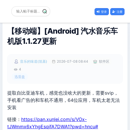
登录
注册
【移动端】[Android] 汽水音乐车
机版1.1.27更新
音乐的味道(筑基)
2026-07-08 08:44
软件区
4
迅雷盘
提取自比亚迪车机，感觉也没啥大的更新，需要svip，
手机看广告的和车机不通用，64位应用，车机太老无法
安装
链接：
https://pan.xunlei.com/s/VOx-
tJWmmx6xYhgEsqifA7DWA1?pwd=hncu#