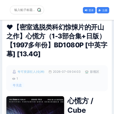
登录
注册
❤️【密室逃脱类科幻惊悚片的开山
之作】心慌方（1-3部合集+日版）
【1997多年份】BD1080P [中英字
幕] [13.4G]
夸可资源狂人(化神)
2026-07-09 04:03
影视区
1
夸克盘
心慌方 /
Cube