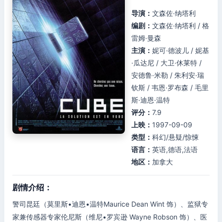
导演：
文森佐·纳塔利
编剧：
文森佐·纳塔利 / 格
雷姆·曼森
主演：
妮可·德波儿 / 妮基
·瓜达尼 / 大卫·休莱特 /
安德鲁·米勒 / 朱利安·瑞
钦斯 / 韦恩·罗布森 / 毛里
斯·迪恩·温特
评分：
7.9
上映：
1997-09-09
类型：
科幻/悬疑/惊悚
语言：
英语,德语,法语
地区：
加拿大
剧情介绍：
警司昆廷（莫里斯•迪恩•温特Maurice Dean Wint 饰）、监狱专
家兼传感器专家伦尼斯（维尼•罗宾逊 Wayne Robson 饰）、医