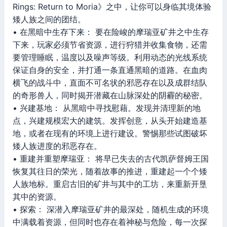
Rings: Return to Moria》之中，让你可以身临其境体验
矮人族之间的团结。
• 在黑暗中生存下来： 要在险峻的摩瑞亚矿井之中生存
下来，玩家必须节省资源，进行狩猎并收集食物，还需
要管理睡眠，温度以及噪声等级。利用动态的光线系统
保证自身的安全，并打通一条直通黑暗的道路。在血肉
横飞的战斗中，直面不可名状的邪恶存在以及成群结队
的奇形兽人，同时揭开潜藏在山脉深处的阴霾的秘密。
• 兴建基地： 从黑暗中寻找慰藉。发现并清理新的地
点，兴建规模宏大的建筑。发挥创意，从头开始建造基
地，或者在现有的环境上进行建设。警惕那些试图破坏
矮人族进度的邪恶存在。
• 重建并重塑摩瑞亚： 将早已失去的古代凯萨督姆王国
恢复其往日的荣光，随着故事的推进，重建起一个个矮
人族地标。重启古旧的矿井与其中的工坊，来重新开垦
其中的资源。
• 探索： 深潜入摩瑞亚矿井的最深处，随机生成的环境
中满载着资源，但同时也存在着神秘与危险，每一次探