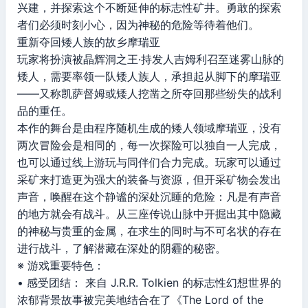
兴建，并探索这个不断延伸的标志性矿井。勇敢的探索
者们必须时刻小心，因为神秘的危险等待着他们。
重新夺回矮人族的故乡摩瑞亚
玩家将扮演被晶辉洞之王·持发人吉姆利召至迷雾山脉的
矮人，需要率领一队矮人族人，承担起从脚下的摩瑞亚
——又称凯萨督姆或矮人挖凿之所夺回那些纷失的战利
品的重任。
本作的舞台是由程序随机生成的矮人领域摩瑞亚，没有
两次冒险会是相同的，每一次探险可以独自一人完成，
也可以通过线上游玩与同伴们合力完成。玩家可以通过
采矿来打造更为强大的装备与资源，但开采矿物会发出
声音，唤醒在这个静谧的深处沉睡的危险：凡是有声音
的地方就会有战斗。从三座传说山脉中开掘出其中隐藏
的神秘与贵重的金属，在求生的同时与不可名状的存在
进行战斗，了解潜藏在深处的阴霾的秘密。
※ 游戏重要特色：
• 感受团结： 来自 J.R.R. Tolkien 的标志性幻想世界的
浓郁背景故事被完美地结合在了《The Lord of the