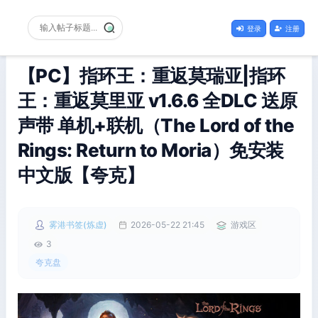
登录
注册
【PC】指环王：重返莫瑞亚|指环
王：重返莫里亚 v1.6.6 全DLC 送原
声带 单机+联机（The Lord of the
Rings: Return to Moria）免安装
中文版【夸克】
雾港书签(炼虚)
2026-05-22 21:45
游戏区
3
夸克盘