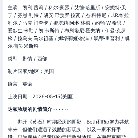
主演：凯利·蕾莉 / 科尔·豪瑟 / 艾德·哈里斯 / 安妮特·贝
宁 / 芬恩·利特 / 胡安·巴勃罗·拉瓦 / 杰·科特尼 / J.R.维拉
利尔 / 马克·门查卡 / 娜塔莉·阿琳·林德 / 约翰·W·希思 /
爱默生·米勒 / 凯·卡斯特 / 布列塔尼·霍夫纳 / 伊曼·克罗
松 / 拉乌夫·马尔祖基 / 娜塔莉娅·格温 / 凯蒂·里普利 / 凯
尔·普罗米斯科
类型：剧情 / 西部
制片国家/地区：美国
语言：英语
上映日期：2026-05-15(美国)
达顿牧场的剧情简介 · · · · · ·
抛开《黄石》时期经历的阴影，Beth和Rip努力共筑
未来，但他们遭遇了残酷的新现实，以及一家不择手
段、只为保住自己帝国的无情敌对牧场。在南得克萨斯