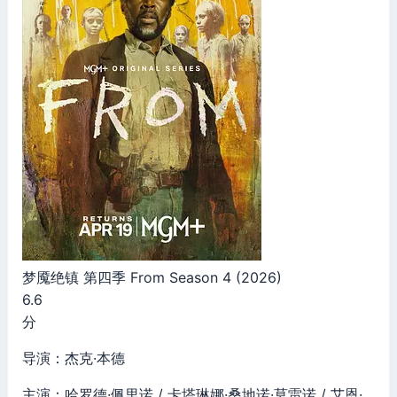
梦魇绝镇 第四季 From Season 4 (2026)
6.6
分
导演：杰克·本德
主演：哈罗德·佩里诺 / 卡塔琳娜·桑地诺·莫雷诺 / 艾恩·