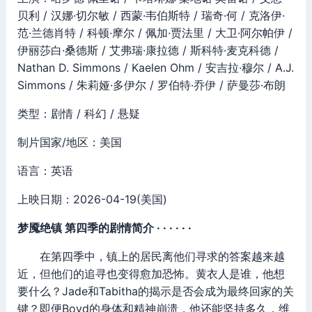
贝利 / 汉娜·切尔敏 / 西蒙·韦伯斯特 / 瑞奇·何 / 克洛伊·
范·兰德肖特 / 科顿·摩尔 / 佩加·贾法里 / 大卫·阿尔帕伊 /
伊丽莎白·桑德斯 / 艾弗瑞·康拉德 / 斯科特·麦克科德 /
Nathan D. Simmons / Kaelen Ohm / 安吉拉·穆尔 / A.J.
Simmons / 朱莉娅·多伊尔 / 罗伯特·乔伊 / 萨曼莎·布朗
类型：剧情 / 科幻 / 悬疑
制片国家/地区：美国
语言：英语
上映日期：2026-04-19(美国)
梦魇绝镇 第四季的剧情简介 · · · · · ·
在第四季中，镇上的居民离他们寻求的答案越来越
近，但他们的追寻也变得愈加恐怖。黄衣人是谁，他想
要什么？Jade和Tabitha的揭示是否会成为最终回家的关
键？即便Boyd的身体和精神崩溃，他还能坚持多久，维