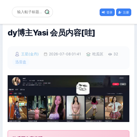
登录
注册
dy博主Yasi 会员内容[哇]
王星(金丹)
2026-07-08 01:41
吃瓜区
32
迅雷盘