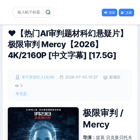
登录
注册
❤️【热门AI审判题材科幻悬疑片】
极限审判 Mercy【2026】
4K/2160P [中文字幕] [17.5G]
夸可资源狂人(化神)
2026-07-02 10:27
影视区
5
夸克盘
极限审判 /
Mercy
导演：
提莫·贝克曼贝托夫