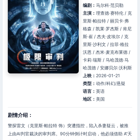
编剧：
马尔科·范贝勒
主演：
理查德·赛特伦 / 克
里斯·帕拉特 / 丽贝卡·弗
格森 / 凯莱·罗杰斯 / 肯尼
斯·崔 / 杰夫·皮埃尔 / 克
里斯·沙利文 / 拉菲·格拉
沃恩 / 杰米·麦克布莱德 /
卡莉·瑞斯 / 马哈茂德·马
哈茂德 / 安娜贝尔·沃利斯
上映：
2026-01-21
类型：
动作/科幻/悬疑
语言：
英语
地区：
美国
剧情介绍：
警探雷文（克里斯·帕拉特 饰）突遭指控，陷入杀妻疑云，被推
上由AI判官裁决的审判席。90分钟倒计时启动，他必须借助 A“天